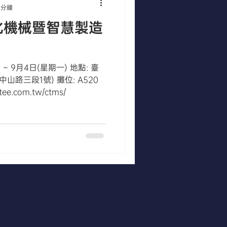
 分鐘
化機械暨智慧製造
 ~ 9月4日(星期一) 地點: 臺
山路三段1號) 攤位: A520
e.com.tw/ctms/