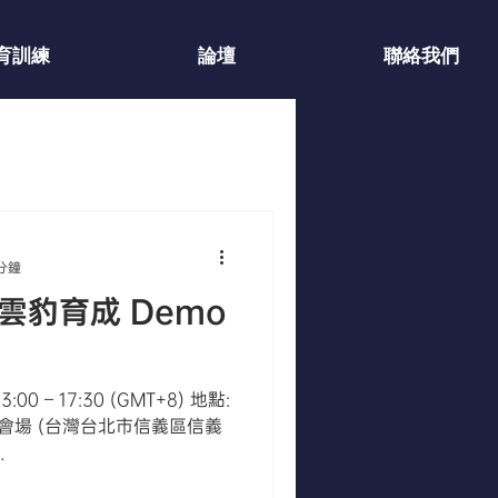
育訓練
論壇
聯絡我們
 分鐘
雲豹育成 Demo
13:00 – 17:30 (GMT+8) 地點:
C 會場 (台灣台北市信義區信義
/photo/?fbid=808158...