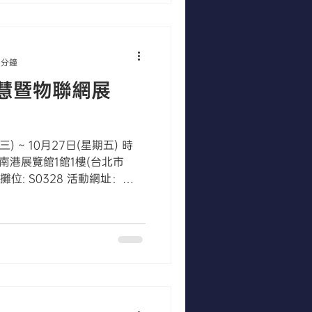
 分鐘
慧暨物聯網展
三) ~ 10月27日(星期五) 時
: 台北南港展覽館1館1樓(台北市
 攤位: S0328 活動網址：
h-t...